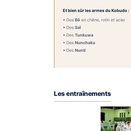
Et bien sûr les armes du Kobudo :
• Des
Bô
en chêne, rotin et acier
• Des
Saï
• Des
Tunkuwa
• Des
Nunchaku
• Des
Nunti
Les entraînements