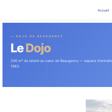
Aller
au
Accueil
contenu
— DOJO DE BEAUGENCY
Le
Dojo
336 m² de tatami au cœur de Beaugency — espace d'entraî
1983.