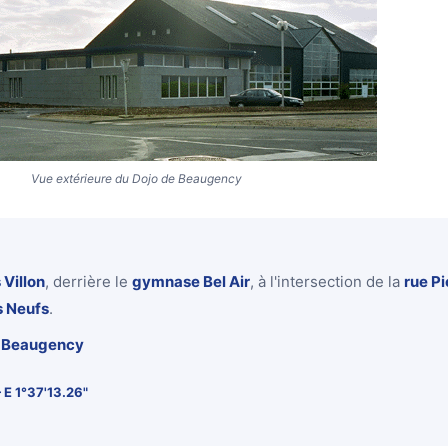
Vue extérieure du Dojo de Beaugency
 Villon
, derrière le
gymnase Bel Air
, à l'intersection de la
rue Pi
s Neufs
.
0 Beaugency
 E 1°37'13.26"