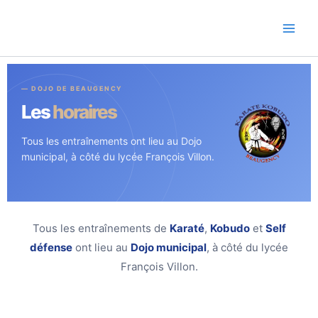
Aller
au
contenu
— DOJO DE BEAUGENCY
Les
horaires
Tous les entraînements ont lieu au Dojo
municipal, à côté du lycée François Villon.
Tous les entraînements de
Karaté
,
Kobudo
et
Self
défense
ont lieu au
Dojo municipal
, à côté du lycée
François Villon.