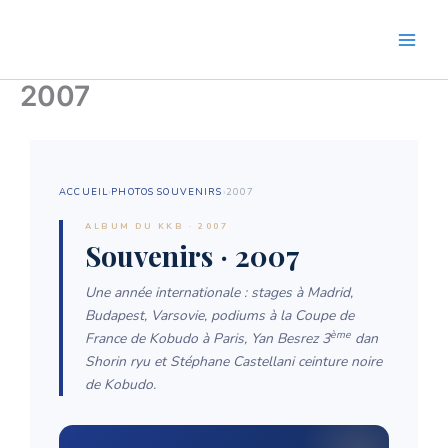
Aller
au
contenu
2007
ACCUEIL
›
PHOTOS SOUVENIRS
›
2007
ALBUM DU KKB · 2007
Souvenirs · 2007
Une année internationale : stages à Madrid,
Budapest, Varsovie, podiums à la Coupe de
ème
France de Kobudo à Paris, Yan Besrez 3
dan
Shorin ryu et Stéphane Castellani ceinture noire
de Kobudo.