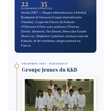
22
35
ÉVÉNEMENTS
PHOTOS
Année 2007 — Stages internationaux à Madrid,
Budapest et Varsovie (Coupe internationale
Oshukai), Coupe de France de Kobudo
d'Okinawa à Paris avec podiums (Thomas,
Dimitri, Séverine), Yan Besrez 3ème dan Karaté
Shorin ryu, Stéphane Castellani ceinture noire de
Kobudo, et de nombreux stages partout en
France.
DÉCEMBRE 2007 · BEAUGENCY
Groupe Jeunes du KKB