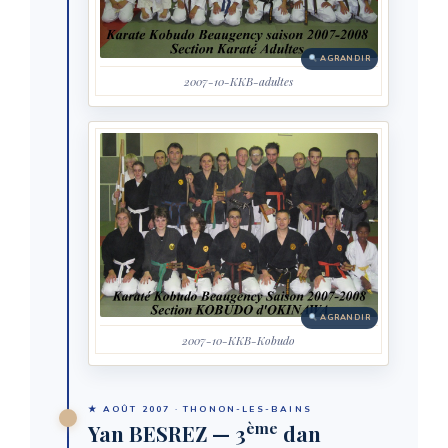
AGRANDIR
2007-10-KKB-adultes
AGRANDIR
2007-10-KKB-Kobudo
★ AOÛT 2007 · THONON-LES-BAINS
ème
Yan BESREZ — 3
dan