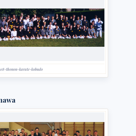
-08-thonon-karate-kobudo
inawa