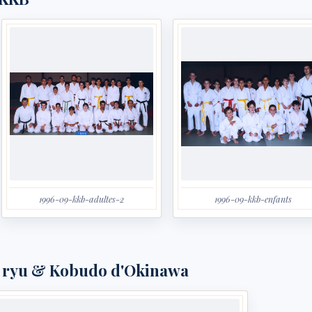
1996-09-kkb-adultes-2
1996-09-kkb-enfants
n ryu & Kobudo d'Okinawa