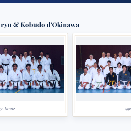
n ryu & Kobudo d'Okinawa
ge-karate
199