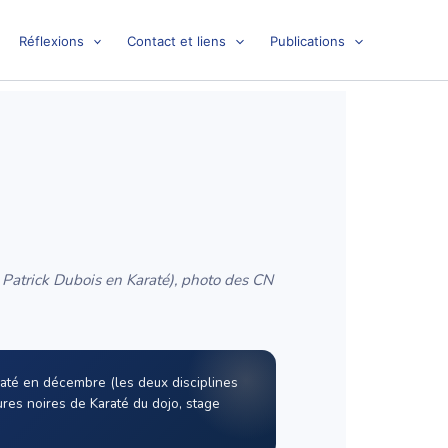
Réflexions
Contact et liens
Publications
, Patrick Dubois en Karaté), photo des CN
até en décembre (les deux disciplines
res noires de Karaté du dojo, stage