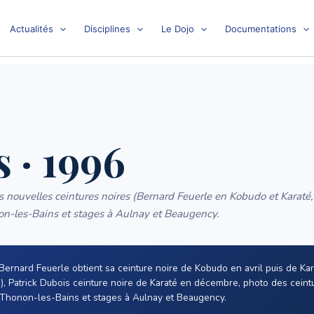
Actualités
Disciplines
Le Dojo
Documentations
 · 1996
is nouvelles ceintures noires (Bernard Feuerle en Kobudo et Karaté
non-les-Bains et stages à Aulnay et Beaugency.
rnard Feuerle obtient sa ceinture noire de Kobudo en avril puis de Kar
, Patrick Dubois ceinture noire de Karaté en décembre, photo des ceintu
e Thonon-les-Bains et stages à Aulnay et Beaugency.