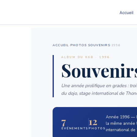
Aller
au
Accueil
contenu
ACCUEIL
›
PHOTOS SOUVENIRS
›
1996
ALBUM DU KKB · 1996
Souvenirs
Une année prolifique en grades : tro
du dojo, stage international de Tho
Année 1996 — Be
7
12
la même année !)
ÉVÉNEMENTS
PHOTOS
international d