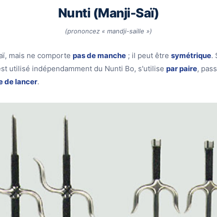
Nunti (Manji-Saï)
(prononcez « mandji-saille »)
aï, mais ne comporte
pas de manche
; il peut être
symétrique
.
 est utilisé indépendamment du Nunti Bo, s'utilise
par paire
, pass
 de lancer
.