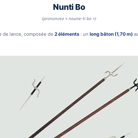
Nunti Bo
(prononcez « noune-ti bo »)
e de lance, composée de
2 éléments
: un
long bâton (1,70 m)
au