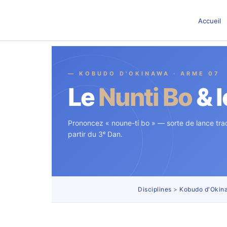
Aller
au
Accueil
contenu
— KOBUDO D'OKINAWA · ARME 07
Le
Nunti Bo
& l
Prononcez « noune-ti bo » — sorte de lance tra
partir du 3ᵉ Dan.
Disciplines
>
Kobudo d'Okin