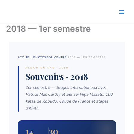
Aller
au
contenu
2018 — 1er semestre
ACCUEIL
›
PHOTOS SOUVENIRS
›
2018 — 1ER SEMESTRE
ALBUM DU KKB · 2018
Souvenirs · 2018
1er semestre — Stages internationaux avec
Patrick Mac Carthy et Sensei Higa Masato, 100
katas de Kobudo, Coupe de France et stages
d'hiver.
14
30