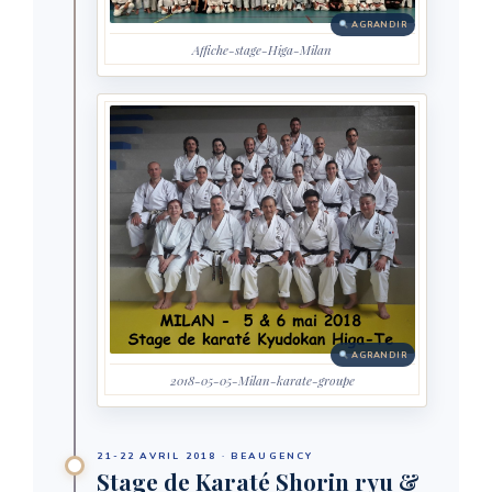
AGRANDIR
Affiche-stage-Higa-Milan
AGRANDIR
2018-05-05-Milan-karate-groupe
21-22 AVRIL 2018 · BEAUGENCY
Stage de Karaté Shorin ryu &