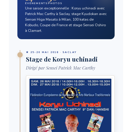
ÉVÉNEMENTS
PHOTOS
Une saison exceptionnelle : Koryu uchinadi avec
Patrick Mac Carthy à Saclay, stage Kyudokan avec
Sensei Higa Masato à Milan, 100 katas de
Kobudo, Coupe de France et stage Sensei Oshiro
à Clamart.
★ 25-26 MAI 2018 · SACLAY
Stage de Koryu uchinadi
Dirigé par Sensei Patrick Mac Carthy