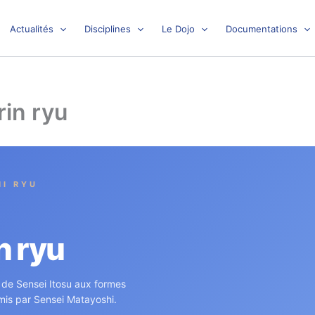
Actualités
Disciplines
Le Dojo
Documentations
rin ryu
HI RYU
n ryu
 de Sensei Itosu aux formes
smis par Sensei Matayoshi.