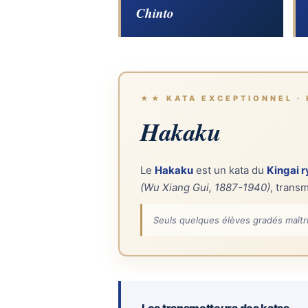
Chinto
★★ KATA EXCEPTIONNEL · 
Hakaku
Le
Hakaku
est un kata du
Kingai r
(Wu Xiang Gui, 1887-1940)
, trans
Seuls quelques élèves gradés maîtr
Les transmetteurs des katas