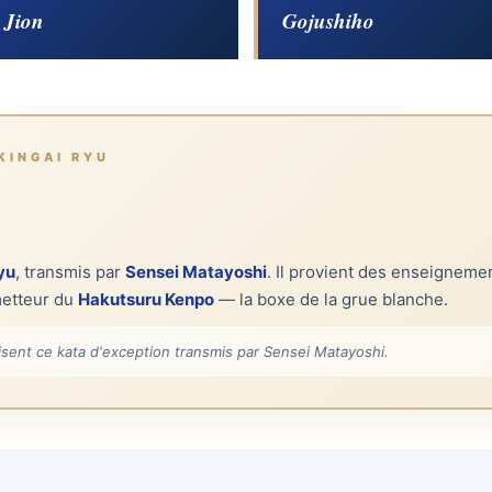
Jion
Gojushiho
KINGAI RYU
yu
, transmis par
Sensei Matayoshi
. Il provient des enseigneme
metteur du
Hakutsuru Kenpo
— la boxe de la grue blanche.
isent ce kata d'exception transmis par Sensei Matayoshi.