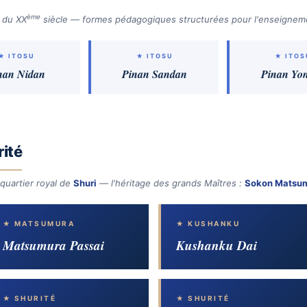
ème
 du XX
siècle — formes pédagogiques structurées pour l'enseigneme
★ ITOSU
★ ITOSU
★ ITOS
nan Nidan
Pinan Sandan
Pinan Yo
rité
 quartier royal de
Shuri
— l'héritage des grands Maîtres :
Sokon Matsu
★ MATSUMURA
★ KUSHANKU
Matsumura Passai
Kushanku Dai
★ SHURITÉ
★ SHURITÉ