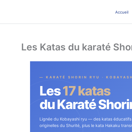
Aller
au
Accueil
contenu
Les Katas du karaté Sho
— KARATÉ SHORIN RYU · KOBAYAS
Les
17 katas
du Karaté Shori
Lignée du Kobayashi ryu — des katas éducatifs
originelles du Shurité, plus le kata Hakaku tran