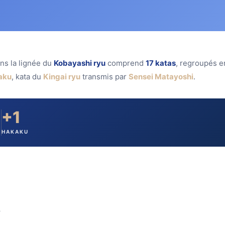
ns la lignée du
Kobayashi ryu
comprend
17 katas
, regroupés e
aku
, kata du
Kingai ryu
transmis par
Sensei Matayoshi
.
+1
É
HAKAKU
t