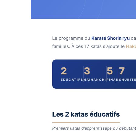
Le programme du
Karaté Shorin ryu
da
familles. À ces 17 katas s'ajoute le
Hak
2
3
5
7
ÉDUCATIFS
NAIHANCHI
PINAN
SHURIT
Les 2 katas éducatifs
Premiers katas d'apprentissage du débutan