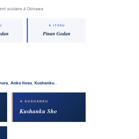
nt scolaire à Okinawa
U
★ ITOSU
ndan
Pinan Godan
mura
,
Anko Itosu
,
Kushanku
…
★ KUSHANKU
Kushanku Sho