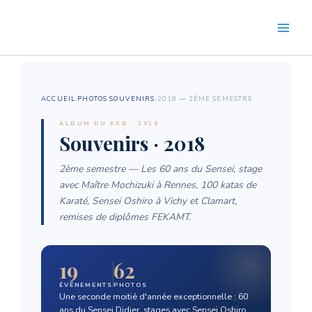
Aller
au
contenu
ACCUEIL
›
PHOTOS SOUVENIRS
›
2018 — 2ÈME SEMESTRE
ALBUM DU KKB · 2018
Souvenirs · 2018
2ème semestre — Les 60 ans du Sensei, stage
avec Maître Mochizuki à Rennes, 100 katas de
Karaté, Sensei Oshiro à Vichy et Clamart,
remises de diplômes FEKAMT.
19
62
ÉVÉNEMENTS
PHOTOS
Une seconde moitié d'année exceptionnelle : 60
ans du Sensei Didier, stages avec Sensei Oshiro