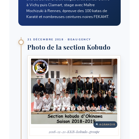
à Vichy puis Clamart, stage avec Maître
Mochizuki à Rennes, épreuve des 100 katas de
Karaté et nombreuses ceintures noires FEKAMT.
21 DÉCEMBRE 2018 · BEAUGENCY
Photo de la section Kobudo
AGRANDIR
2018-12-21-KKB-kobudo-groupe