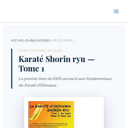
Aller
au
contenu
ACCUEIL
›
PUBLICATIONS
›
KARATÉ TOME 1
PUBLICATIONS DU KKB
Karaté Shorin ryu —
Tome 1
Le premier livre du KKB consacré aux fondamentaux
du Karaté d'Okinawa.