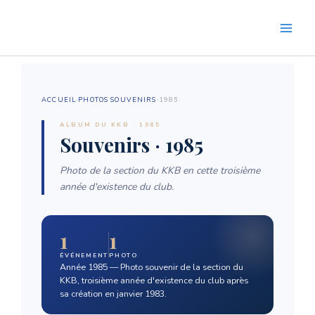
Aller
au
contenu
ACCUEIL
›
PHOTOS SOUVENIRS
›
1985
ALBUM DU KKB · 1985
Souvenirs · 1985
Photo de la section du KKB en cette troisième
année d'existence du club.
1
1
ÉVÉNEMENT
PHOTO
Année 1985 — Photo souvenir de la section du
KKB, troisième année d'existence du club après
sa création en janvier 1983.