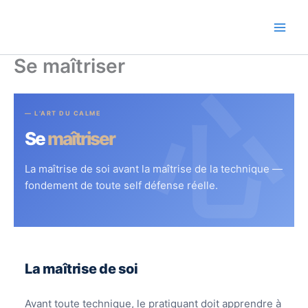
Aller
au
contenu
Se maîtriser
心
— L’ART DU CALME
Se
maîtriser
La maîtrise de soi avant la maîtrise de la technique —
fondement de toute self défense réelle.
La maîtrise de soi
Avant toute technique, le pratiquant doit apprendre à