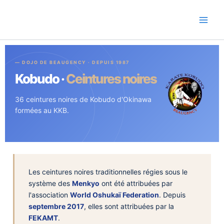
Aller
au
contenu
— DOJO DE BEAUGENCY · DEPUIS 1987
Kobudo ·
Ceintures noires
36 ceintures noires de Kobudo d'Okinawa
formées au KKB.
Les ceintures noires traditionnelles régies sous le
système des
Menkyo
ont été attribuées par
l'association
World Oshukaï Federation
. Depuis
septembre 2017
, elles sont attribuées par la
FEKAMT
.