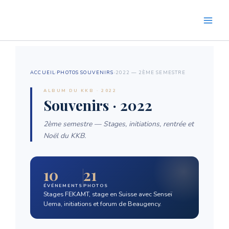
Aller
au
contenu
ACCUEIL
›
PHOTOS SOUVENIRS
›
2022 — 2ÈME SEMESTRE
ALBUM DU KKB · 2022
Souvenirs · 2022
2ème semestre — Stages, initiations, rentrée et
Noël du KKB.
10
21
ÉVÉNEMENTS
PHOTOS
Stages FEKAMT, stage en Suisse avec Senseï
Uema, initiations et forum de Beaugency.