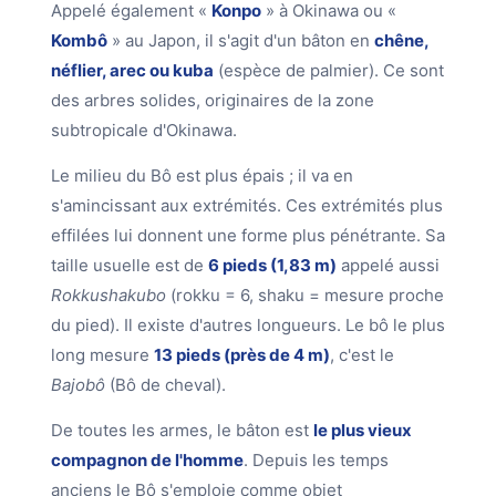
Appelé également «
Konpo
» à Okinawa ou «
Kombô
» au Japon, il s'agit d'un bâton en
chêne,
néflier, arec ou kuba
(espèce de palmier). Ce sont
des arbres solides, originaires de la zone
subtropicale d'Okinawa.
Le milieu du Bô est plus épais ; il va en
s'amincissant aux extrémités. Ces extrémités plus
effilées lui donnent une forme plus pénétrante. Sa
taille usuelle est de
6 pieds (1,83 m)
appelé aussi
Rokkushakubo
(rokku = 6, shaku = mesure proche
du pied). Il existe d'autres longueurs. Le bô le plus
long mesure
13 pieds (près de 4 m)
, c'est le
Bajobô
(Bô de cheval).
De toutes les armes, le bâton est
le plus vieux
compagnon de l'homme
. Depuis les temps
anciens le Bô s'emploie comme objet