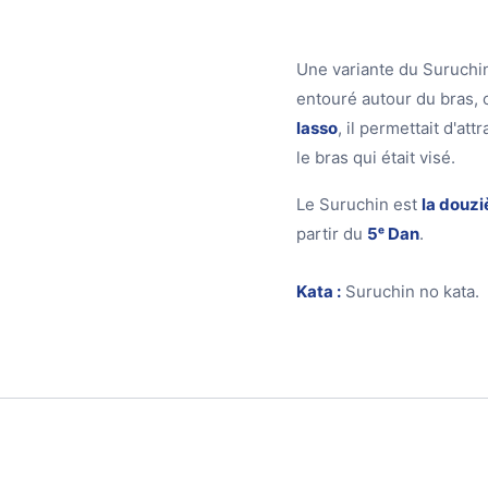
Une variante du Suruchin
entouré autour du bras, 
lasso
, il permettait d'att
le bras qui était visé.
Le Suruchin est
la douz
partir du
5ᵉ Dan
.
Kata :
Suruchin no kata.