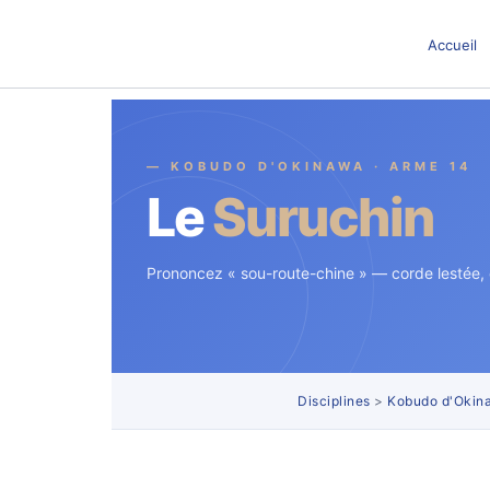
Aller
au
Accueil
contenu
— KOBUDO D'OKINAWA · ARME 14
Le
Suruchin
Prononcez « sou-route-chine » — corde lestée, é
Disciplines
>
Kobudo d'Okin