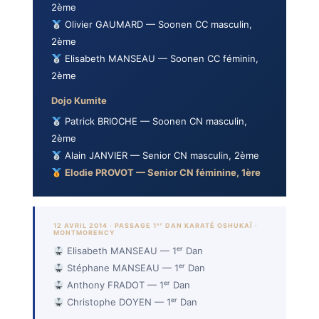
2ème
Olivier GAUMARD — Soonen CC masculin,
2ème
Elisabeth MANSEAU — Soonen CC féminin,
2ème
Dojo Kumite
Patrick BRIOCHE — Soonen CN masculin,
2ème
Alain JANVIER — Senior CN masculin, 2ème
Elodie PROVOT — Senior CN féminine, 1ère
12 AVRIL 2014 · PASSAGE 1ᵉʳ DAN KARATÉ OSHUKAÏ ·
MONTMORENCY
Elisabeth MANSEAU — 1ᵉʳ Dan
Stéphane MANSEAU — 1ᵉʳ Dan
Anthony FRADOT — 1ᵉʳ Dan
Christophe DOYEN — 1ᵉʳ Dan