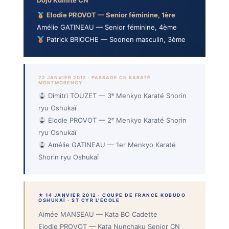
Dojo Kumité CN
Elodie PROVOT — Senior féminine, 1ère
Amélie GATINEAU — Senior féminine, 4ème
Patrick BRIOCHE — Soonen masculin, 3ème
22 JANVIER 2012 · PASSAGE CN KARATÉ ·
MONTMORENCY
Dimitri TOUZET — 3ᵉ Menkyo Karaté Shorin
ryu Oshukaï
Elodie PROVOT — 2ᵉ Menkyo Karaté Shorin
ryu Oshukaï
Amélie GATINEAU — 1er Menkyo Karaté
Shorin ryu Oshukaï
★ 14 JANVIER 2012 · COUPE DE FRANCE KOBUDO
OSHUKAÏ · ST CYR L'ÉCOLE
Aimée MANSEAU — Kata BO Cadette
Elodie PROVOT — Kata Nunchaku Senior CN