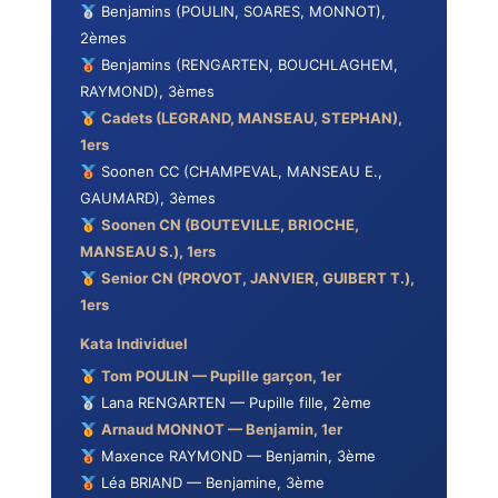
Benjamins (POULIN, SOARES, MONNOT),
2èmes
Benjamins (RENGARTEN, BOUCHLAGHEM,
RAYMOND), 3èmes
Cadets (LEGRAND, MANSEAU, STEPHAN),
1ers
Soonen CC (CHAMPEVAL, MANSEAU E.,
GAUMARD), 3èmes
Soonen CN (BOUTEVILLE, BRIOCHE,
MANSEAU S.), 1ers
Senior CN (PROVOT, JANVIER, GUIBERT T.),
1ers
Kata Individuel
Tom POULIN — Pupille garçon, 1er
Lana RENGARTEN — Pupille fille, 2ème
Arnaud MONNOT — Benjamin, 1er
Maxence RAYMOND — Benjamin, 3ème
Léa BRIAND — Benjamine, 3ème