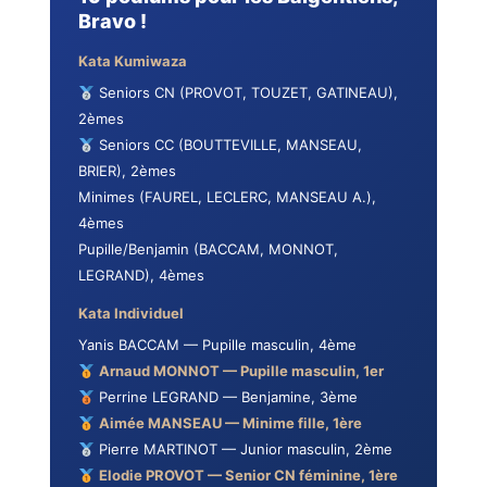
Bravo !
Kata Kumiwaza
Seniors CN (PROVOT, TOUZET, GATINEAU),
2èmes
Seniors CC (BOUTTEVILLE, MANSEAU,
BRIER), 2èmes
Minimes (FAUREL, LECLERC, MANSEAU A.),
4èmes
Pupille/Benjamin (BACCAM, MONNOT,
LEGRAND), 4èmes
Kata Individuel
Yanis BACCAM — Pupille masculin, 4ème
Arnaud MONNOT — Pupille masculin, 1er
Perrine LEGRAND — Benjamine, 3ème
Aimée MANSEAU — Minime fille, 1ère
Pierre MARTINOT — Junior masculin, 2ème
Elodie PROVOT — Senior CN féminine, 1ère