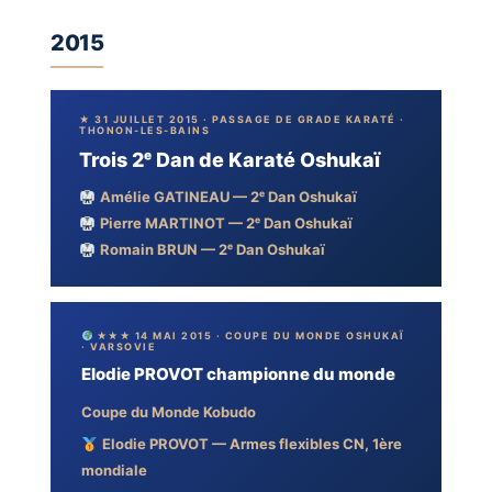
2015
★ 31 JUILLET 2015 · PASSAGE DE GRADE KARATÉ ·
THONON-LES-BAINS
Trois 2ᵉ Dan de Karaté Oshukaï
Amélie GATINEAU — 2ᵉ Dan Oshukaï
Pierre MARTINOT — 2ᵉ Dan Oshukaï
Romain BRUN — 2ᵉ Dan Oshukaï
★★★ 14 MAI 2015 · COUPE DU MONDE OSHUKAÏ
· VARSOVIE
Elodie PROVOT championne du monde
Coupe du Monde Kobudo
Elodie PROVOT — Armes flexibles CN, 1ère
mondiale