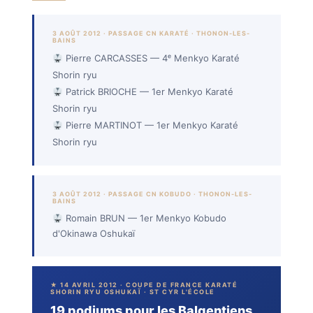
3 AOÛT 2012 · PASSAGE CN KARATÉ · THONON-LES-
BAINS
Pierre CARCASSES — 4ᵉ Menkyo Karaté
Shorin ryu
Patrick BRIOCHE — 1er Menkyo Karaté
Shorin ryu
Pierre MARTINOT — 1er Menkyo Karaté
Shorin ryu
3 AOÛT 2012 · PASSAGE CN KOBUDO · THONON-LES-
BAINS
Romain BRUN — 1er Menkyo Kobudo
d'Okinawa Oshukaï
★ 14 AVRIL 2012 · COUPE DE FRANCE KARATÉ
SHORIN RYU OSHUKAÏ · ST CYR L'ÉCOLE
19 podiums pour les Balgentiens,