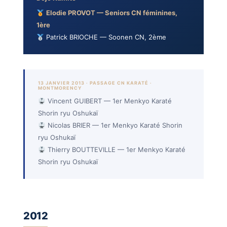
Elodie PROVOT — Seniors CN féminines,
1ère
Patrick BRIOCHE — Soonen CN, 2ème
13 JANVIER 2013 · PASSAGE CN KARATÉ ·
MONTMORENCY
Vincent GUIBERT — 1er Menkyo Karaté
Shorin ryu Oshukaï
Nicolas BRIER — 1er Menkyo Karaté Shorin
ryu Oshukaï
Thierry BOUTTEVILLE — 1er Menkyo Karaté
Shorin ryu Oshukaï
2012