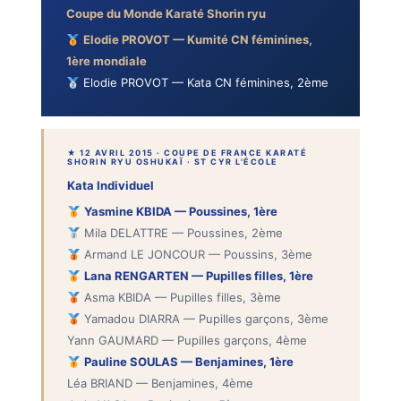
Coupe du Monde Karaté Shorin ryu
Elodie PROVOT — Kumité CN féminines,
1ère mondiale
Elodie PROVOT — Kata CN féminines, 2ème
★ 12 AVRIL 2015 · COUPE DE FRANCE KARATÉ
SHORIN RYU OSHUKAÏ · ST CYR L'ÉCOLE
Kata Individuel
Yasmine KBIDA — Poussines, 1ère
Mila DELATTRE — Poussines, 2ème
Armand LE JONCOUR — Poussins, 3ème
Lana RENGARTEN — Pupilles filles, 1ère
Asma KBIDA — Pupilles filles, 3ème
Yamadou DIARRA — Pupilles garçons, 3ème
Yann GAUMARD — Pupilles garçons, 4ème
Pauline SOULAS — Benjamines, 1ère
Léa BRIAND — Benjamines, 4ème