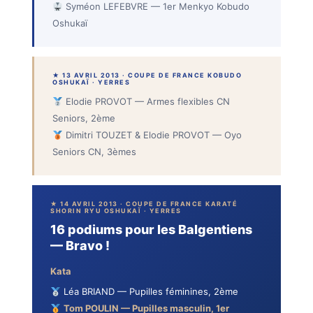
Syméon LEFEBVRE — 1er Menkyo Kobudo
Oshukaï
★ 13 AVRIL 2013 · COUPE DE FRANCE KOBUDO
OSHUKAÏ · YERRES
Elodie PROVOT — Armes flexibles CN
Seniors, 2ème
Dimitri TOUZET & Elodie PROVOT — Oyo
Seniors CN, 3èmes
★ 14 AVRIL 2013 · COUPE DE FRANCE KARATÉ
SHORIN RYU OSHUKAÏ · YERRES
16 podiums pour les Balgentiens
— Bravo !
Kata
Léa BRIAND — Pupilles féminines, 2ème
Tom POULIN — Pupilles masculin, 1er