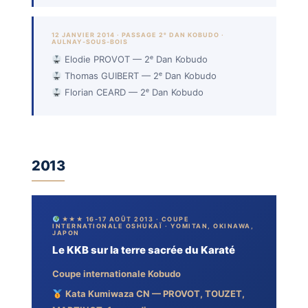
12 JANVIER 2014 · PASSAGE 2ᵉ DAN KOBUDO ·
AULNAY-SOUS-BOIS
Elodie PROVOT — 2ᵉ Dan Kobudo
Thomas GUIBERT — 2ᵉ Dan Kobudo
Florian CEARD — 2ᵉ Dan Kobudo
2013
★★★ 16-17 AOÛT 2013 · COUPE
INTERNATIONALE OSHUKAÏ · YOMITAN, OKINAWA,
JAPON
Le KKB sur la terre sacrée du Karaté
Coupe internationale Kobudo
Kata Kumiwaza CN — PROVOT, TOUZET,