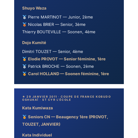
Shuyo Waza
Pierre MARTINOT — Junior, 2ème
Nicolas BRIER — Senior, 3ème
Thierry BOUTEVILLE — Soonen, 4ème
Dojo Kumité
Dimitri TOUZET — Senior, 4ème
Elodie PROVOT — Senior féminine, 1ère
Patrick BRIOCHE — Soonen, 2ème
Carol HOLLAND — Soonen féminine, 1ère
★ 29 JANVIER 2011 · COUPE DE FRANCE KOBUDO
OSHUKAÏ · ST CYR L'ÉCOLE
Kata Kumiwaza
Seniors CN — Beaugency 1ère (PROVOT,
TOUZET, JANVIER)
Kata Individuel