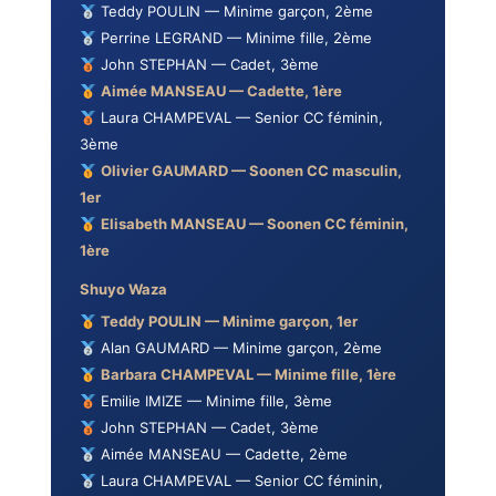
Teddy POULIN — Minime garçon, 2ème
Perrine LEGRAND — Minime fille, 2ème
John STEPHAN — Cadet, 3ème
Aimée MANSEAU — Cadette, 1ère
Laura CHAMPEVAL — Senior CC féminin,
3ème
Olivier GAUMARD — Soonen CC masculin,
1er
Elisabeth MANSEAU — Soonen CC féminin,
1ère
Shuyo Waza
Teddy POULIN — Minime garçon, 1er
Alan GAUMARD — Minime garçon, 2ème
Barbara CHAMPEVAL — Minime fille, 1ère
Emilie IMIZE — Minime fille, 3ème
John STEPHAN — Cadet, 3ème
Aimée MANSEAU — Cadette, 2ème
Laura CHAMPEVAL — Senior CC féminin,