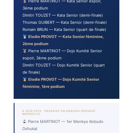
Pierre MARTINOT — Kata Senior espoir,
3ème podium
Dimitri TOUZET — Kata Senior (demi-finale)
Thomas GUIBERT — Kata Senior (demi-finale)
Romain BRUN — Kata Senior (quart de finale)
Elodie PROVOT — Kata Senior féminine,
2ème podium
Pierre MARTINOT — Dojo Kumité Senior
espoir, 3ème podium
Dimitri TOUZET — Dojo Kumité Senior (quart
de finale)
Elodie PROVOT — Dojo Kumité Senior
féminine, 1ère podium
9 JUIN 2013 · PASSAGE CN KOBUDO OSHUKAÏ ·
MARSEILLE
Pierre MARTINOT — 1er Menkyo Kobudo
Oshukaï