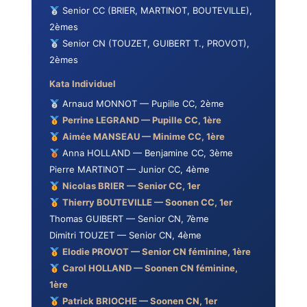
Senior CC (BRIER, MARTINOT, BOUTEVILLE),
2èmes
Senior CN (TOUZET, GUIBERT T., PROVOT),
2èmes
Kata Individuel
Arnaud MONNOT — Pupille CC, 2ème
Perrine LEGRAND — Pupille CC, 1ère
Aimée MANSEAU — Minime CC, 1ère
Anna HOLLAND — Benjamine CC, 3ème
Pierre MARTINOT — Junior CC, 4ème
Nicolas BRIER — Senior CC, 1er
Thierry BOUTEVILLE — Soonen CC, 1er
Thomas GUIBERT — Senior CN, 7ème
Dimitri TOUZET — Senior CN, 4ème
Elodie PROVOT — Senior CN féminine, 1ère
Carol HOLLAND — Soonen CN féminine,
1ère
Patrick BRIOCHE — Soonen CN, 1er