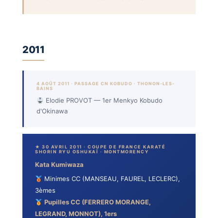
2011
4 AOÛT 2011 · PASSAGE CN KOBUDO · THONON-LES-
BAINS
Elodie PROVOT — 1er Menkyo Kobudo
d'Okinawa
★ 30 AVRIL 2011 · COUPE DE FRANCE KARATÉ
SHORIN RYU OSHUKAÏ · MONTMORENCY
Kata Kumiwaza
Minimes CC (MANSEAU, FAUREL, LECLERC),
3èmes
Pupilles CC (FERRERO MORANGE,
LEGRAND, MONNOT), 1ers