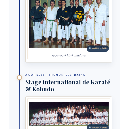
AGRANDIR
1999-09-kkb-kobudo-2
AOÛT 1999 · THONON-LES-BAINS
Stage international de Karaté
& Kobudo
AGRANDIR