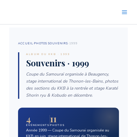
Aller
au
contenu
ACCUEIL
›
PHOTOS SOUVENIRS
›
1999
ALBUM DU KKB · 1999
Souvenirs · 1999
Coupe du Samouraï organisée à Beaugency,
stage international de Thonon-les-Bains, photos
des sections du KKB à la rentrée et stage Karaté
Shorin ryu & Kobudo en décembre.
4
11
ÉVÉNEMENTS
PHOTOS
Année 1999 — Coupe du Samouraï organisée au
KKB en juin, stage international de Thonon-les-