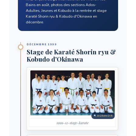
Bains en août, photos des sections Ados-
Adultes, Jeunes et Kobudo à la rentrée et stage
Karaté Shorin ryu & Kobudo d'Okinawa en
décembre.
DÉCEMBRE 1999
Stage de Karaté Shorin ryu &
Kobudo d'Okinawa
AGRANDIR
1999-12-stage-karate