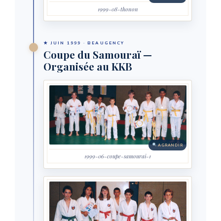
1999-08-thonon
★ JUIN 1999 · BEAUGENCY
Coupe du Samouraï —
Organisée au KKB
AGRANDIR
1999-06-coupe-samourai-1