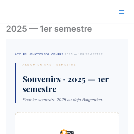
Aller
au
contenu
2025 — 1er semestre
ACCUEIL
›
PHOTOS SOUVENIRS
›
2025 — 1ER SEMESTRE
ALBUM DU KKB · SEMESTRE
Souvenirs · 2025 — 1er
semestre
Premier semestre 2025 au dojo Balgentien.